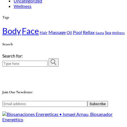
Uncategorized
Wellness
Tags
Body
Face
Massage
Pool
Rellax
Hair
Oil
Spa
Sauna
Wellness
Search
Search for:
Join Our Newsletter
Subscribe