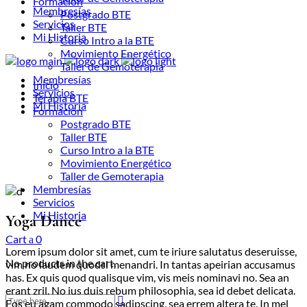
Formación
Membresías
Postgrado BTE
Servicios
Taller BTE
Mi Historia
Curso Intro a la BTE
Movimiento Energético
Taller de Gemoterapia
Membresías
Inicio
Servicios
Terapia BTE
Mi Historia
Formación
Postgrado BTE
Taller BTE
Curso Intro a la BTE
Movimiento Energético
Taller de Gemoterapia
Membresías
Servicios
Mi Historia
Yoga Dance
Cart
0
Lorem ipsum dolor sit amet, cum te iriure salutatus deseruisse,
No products in the cart.
vim no laudem quodsi menandri. In tantas apeirian accusamus
has. Ex quis quod qualisque vim, vis meis nominavi no. Sea an
erant zril. No ius duis rebum philosophia, sea id debet delicata.
Eos eu agam commodo sadipscing, sea errem altera te. In mel