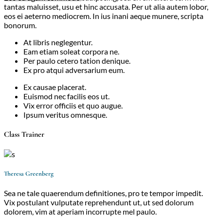
tantas maluisset, usu et hinc accusata. Per ut alia autem lobor,
eos ei aeterno mediocrem. In ius inani aeque munere, scripta
bonorum.
At libris neglegentur.
Eam etiam soleat corpora ne.
Per paulo cetero tation denique.
Ex pro atqui adversarium eum.
Ex causae placerat.
Euismod nec facilis eos ut.
Vix error officiis et quo augue.
Ipsum veritus omnesque.
Class Trainer
Theresa Greenberg
Sea ne tale quaerendum definitiones, pro te tempor impedit.
Vix postulant vulputate reprehendunt ut, ut sed dolorum
dolorem, vim at aperiam incorrupte mel paulo.