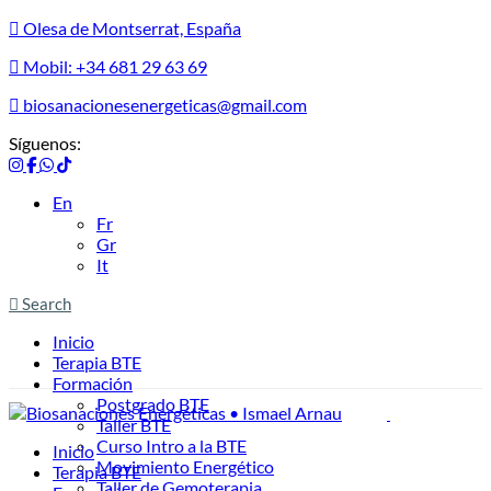
Olesa de Montserrat, España
Mobil: +34 681 29 63 69
biosanacionesenergeticas@gmail.com
Síguenos:
En
Fr
Gr
It
Search
Inicio
Terapia BTE
Formación
Postgrado BTE
Taller BTE
Curso Intro a la BTE
Inicio
Movimiento Energético
Terapia BTE
Taller de Gemoterapia