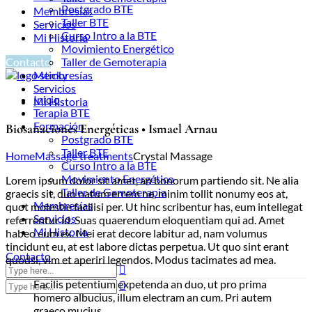
Postgrado BTE
Membresías
Taller BTE
Servicios
Curso Intro a la BTE
Mi Historia
Movimiento Energético
Contacto
Taller de Gemoterapia
Membresías
Servicios
Inicio
Mi Historia
Terapia BTE
Formación
Biosanaciones Energéticas • Ismael Arnau
Postgrado BTE
Taller BTE
Home
Massage treatments
Crystal Massage
Curso Intro a la BTE
Movimiento Energético
Lorem ipsum dolor sit amet, an bonorum partiendo sit. Ne alia
Taller de Gemoterapia
graecis sit, duo natum errem ne, minim tollit nonumy eos at,
Membresías
quot molestie facilisi per. Ut hinc scribentur has, eum intellegat
Servicios
referrentur id. Suas quaerendum eloquentiam qui ad. Amet
Mi Historia
habeo eum ex. Mei erat decore labitur ad, nam volumus
tincidunt eu, at est labore dictas perpetua. Ut quo sint erant
Contacto
quodsi, vim et aperiri legendos. Modus tacimates ad mea.
Facilis petentium expetenda an duo, ut pro prima
homero albucius, illum electram an cum. Pri autem
graeco mucius.