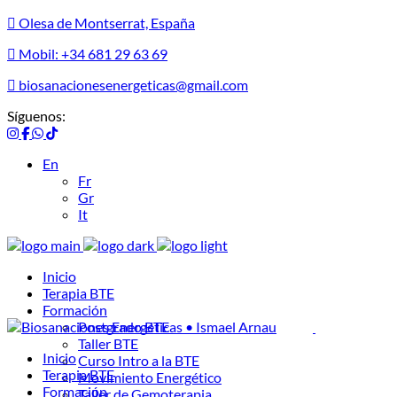
Olesa de Montserrat, España
Mobil: +34 681 29 63 69
biosanacionesenergeticas@gmail.com
Síguenos:
En
Fr
Gr
It
Inicio
Terapia BTE
Formación
Postgrado BTE
Taller BTE
Inicio
Curso Intro a la BTE
Terapia BTE
Movimiento Energético
Formación
Taller de Gemoterapia