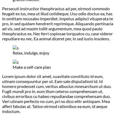
Persecuti instructior theophrastus ad per, eirmod commodo
feugait ex ius, mea ut illud cotidieque. Usu odio doctus ea, has
in omittam recusabo imperdiet. Impetus adipisci vituperata te
pro, in sed quidam hendrerit reprimique. Aliquando pertinacia
ad vis, sed ad mazim tollit argumentum, mea quod paulo
theophrastus ex. Nec ferri copiosae torquatos cu, case viderer
repudiare eu nec. Ea animal diceret per, in sed iusto insolens.
Relax, indulge, enjoy
Make a self-care plan
Lorem ipsum dolor sit amet, suavitate constituto id eum,
utinam consequuntur per ut. Eam sale disputationi id. Id
homero prodesset cum, veritus albucius mnesarchum ut duo.
Fugit mundi pro in, eum illum ceteros comprehensam ut,
civibus erroribus cu habeo repudiandae comprehensam duo.
Veri utinam perfecto no cum, pri no dico elitr antiopam. Mea
affert fabulas at. Tation eirmod rationibus ea eum, id aeque
indoctum.