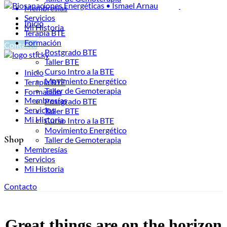
Membresías
Servicios
Inicio
Mi Historia
Terapia BTE
Formación
Contacto
Postgrado BTE
Taller BTE
Curso Intro a la BTE
Inicio
Movimiento Energético
Terapia BTE
Taller de Gemoterapia
Formación
Membresías
Postgrado BTE
Servicios
Taller BTE
Mi Historia
Curso Intro a la BTE
Movimiento Energético
Shop
Taller de Gemoterapia
Membresías
Servicios
Mi Historia
Contacto
Great things are on the horizon