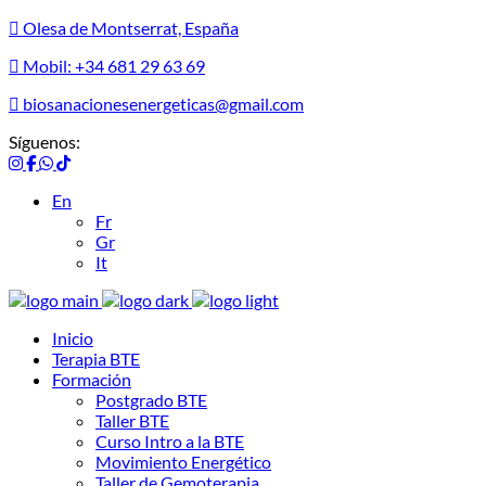
Olesa de Montserrat, España
Mobil: +34 681 29 63 69
biosanacionesenergeticas@gmail.com
Síguenos:
En
Fr
Gr
It
Inicio
Terapia BTE
Formación
Postgrado BTE
Taller BTE
Curso Intro a la BTE
Movimiento Energético
Taller de Gemoterapia